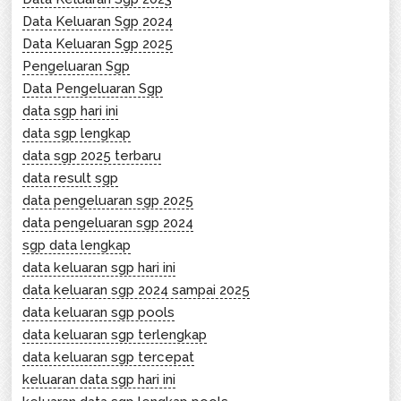
Data Keluaran Sgp 2024
Data Keluaran Sgp 2025
Pengeluaran Sgp
Data Pengeluaran Sgp
data sgp hari ini
data sgp lengkap
data sgp 2025 terbaru
data result sgp
data pengeluaran sgp 2025
data pengeluaran sgp 2024
sgp data lengkap
data keluaran sgp hari ini
data keluaran sgp 2024 sampai 2025
data keluaran sgp pools
data keluaran sgp terlengkap
data keluaran sgp tercepat
keluaran data sgp hari ini