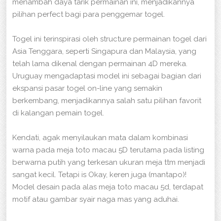
menambah daya tarik permainan ini, menjadikannya
pilihan perfect bagi para penggemar togel.
Togel ini terinspirasi oleh structure permainan togel dari
Asia Tenggara, seperti Singapura dan Malaysia, yang
telah lama dikenal dengan permainan 4D mereka.
Uruguay mengadaptasi model ini sebagai bagian dari
ekspansi pasar togel on-line yang semakin
berkembang, menjadikannya salah satu pilihan favorit
di kalangan pemain togel.
Kendati, agak menyilaukan mata dalam kombinasi
warna pada meja toto macau 5D terutama pada listing
berwarna putih yang terkesan ukuran meja ttm menjadi
sangat kecil. Tetapi is Okay, keren juga (mantapo)!
Model desain pada alas meja toto macau 5d, terdapat
motif atau gambar syair naga mas yang aduhai.