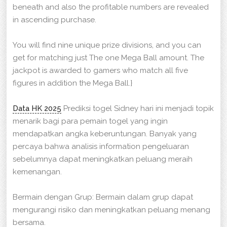
beneath and also the profitable numbers are revealed
in ascending purchase.
You will find nine unique prize divisions, and you can
get for matching just The one Mega Ball amount. The
jackpot is awarded to gamers who match all five
figures in addition the Mega Ball.}
Data HK 2025
Prediksi togel Sidney hari ini menjadi topik
menarik bagi para pemain togel yang ingin
mendapatkan angka keberuntungan. Banyak yang
percaya bahwa analisis information pengeluaran
sebelumnya dapat meningkatkan peluang meraih
kemenangan.
Bermain dengan Grup: Bermain dalam grup dapat
mengurangi risiko dan meningkatkan peluang menang
bersama.