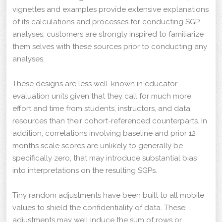
vignettes and examples provide extensive explanations
of its calculations and processes for conducting SGP
analyses; customers are strongly inspired to familiarize
them selves with these sources prior to conducting any
analyses.
These designs are less well-known in educator
evaluation units given that they call for much more
effort and time from students, instructors, and data
resources than their cohort-referenced counterparts. In
addition, correlations involving baseline and prior 12
months scale scores are unlikely to generally be
specifically zero, that may introduce substantial bias
into interpretations on the resulting SGPs.
Tiny random adjustments have been built to all mobile
values to shield the confidentiality of data. These
adjustments may well induce the sum of rows or