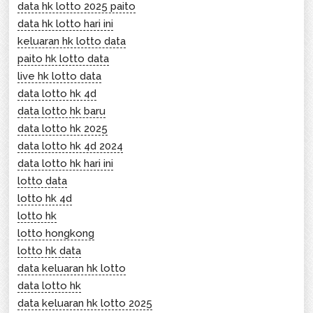
data hk lotto 2025 paito
data hk lotto hari ini
keluaran hk lotto data
paito hk lotto data
live hk lotto data
data lotto hk 4d
data lotto hk baru
data lotto hk 2025
data lotto hk 4d 2024
data lotto hk hari ini
lotto data
lotto hk 4d
lotto hk
lotto hongkong
lotto hk data
data keluaran hk lotto
data lotto hk
data keluaran hk lotto 2025