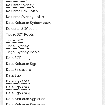
Keluaran Sydney
Keluaran Sdy Lotto
Keluaran Sydney Lotto
Data Keluaran Sydney 2025
Keluaran SDY 2025
Togel SDY Pools
Togel SDY
Togel Sydney
Togel Sydney Pools
Data SGP 2025
Data Keluaran Sgp
Data Singapore
Data Sgp
Data Sgp 2022
Data Sgp 2023
Data Sgp 2024
Data Keluaran Sgp 2022
Data Keluaran Sgp 2023