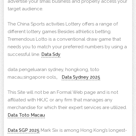
advertise your small business and properly access your
target audience.
The China Sports activities Lottery offers a range of
different lottery games Besides athletics betting.
Tremendous Lotto is a conventional draw game that
needs you to match your preferred numbers by using a
successful line.
Data Sdy
data pengeluaran sydney, hongkong, toto
macau,singapore ools。
Data Sydney 2025
This Site will not be an Formal Web page and is not
affiliated with HKJC or any firm that manages any
merchandise for which their expert services are utilized.
Data Toto Macau
Data SGP 2025
Mark Six is among Hong Kong’s longest-