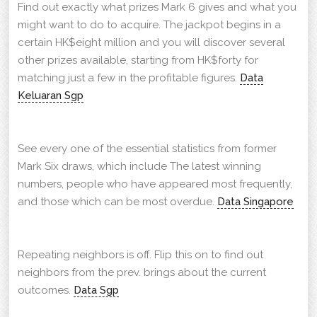
Find out exactly what prizes Mark 6 gives and what you
might want to do to acquire. The jackpot begins in a
certain HK$eight million and you will discover several
other prizes available, starting from HK$forty for
matching just a few in the profitable figures.
Data
Keluaran Sgp
See every one of the essential statistics from former
Mark Six draws, which include The latest winning
numbers, people who have appeared most frequently,
and those which can be most overdue.
Data Singapore
Repeating neighbors is off. Flip this on to find out
neighbors from the prev. brings about the current
outcomes.
Data Sgp