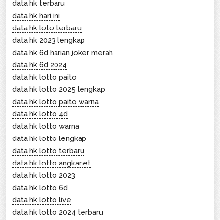
data hk terbaru
data hk hari ini
data hk loto terbaru
data hk 2023 lengkap
data hk 6d harian joker merah
data hk 6d 2024
data hk lotto paito
data hk lotto 2025 lengkap
data hk lotto paito warna
data hk lotto 4d
data hk lotto warna
data hk lotto lengkap
data hk lotto terbaru
data hk lotto angkanet
data hk lotto 2023
data hk lotto 6d
data hk lotto live
data hk lotto 2024 terbaru