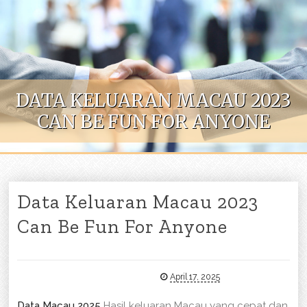
Skip to content
DATA KELUARAN MACAU 2023
CAN BE FUN FOR ANYONE
Data Keluaran Macau 2023
Can Be Fun For Anyone
April 17, 2025
Data Macau 2025
Hasil keluaran Macau yang cepat dan