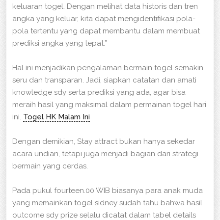
keluaran togel. Dengan melihat data historis dan tren
angka yang keluar, kita dapat mengidentifikasi pola-
pola tertentu yang dapat membantu dalam membuat
prediksi angka yang tepat.”
Hal ini menjadikan pengalaman bermain togel semakin
seru dan transparan. Jadi, siapkan catatan dan amati
knowledge sdy serta prediksi yang ada, agar bisa
meraih hasil yang maksimal dalam permainan togel hari
ini.
Togel HK Malam Ini
Dengan demikian, Stay attract bukan hanya sekedar
acara undian, tetapi juga menjadi bagian dari strategi
bermain yang cerdas.
Pada pukul fourteen.00 WIB biasanya para anak muda
yang memainkan togel sidney sudah tahu bahwa hasil
outcome sdy prize selalu dicatat dalam tabel details