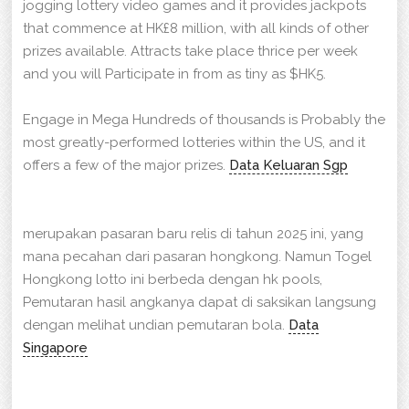
jogging lottery video games and it provides jackpots
that commence at HK£8 million, with all kinds of other
prizes available. Attracts take place thrice per week
and you will Participate in from as tiny as $HK5.
Engage in Mega Hundreds of thousands is Probably the
most greatly-performed lotteries within the US, and it
offers a few of the major prizes.
Data Keluaran Sgp
merupakan pasaran baru relis di tahun 2025 ini, yang
mana pecahan dari pasaran hongkong. Namun Togel
Hongkong lotto ini berbeda dengan hk pools,
Pemutaran hasil angkanya dapat di saksikan langsung
dengan melihat undian pemutaran bola.
Data
Singapore