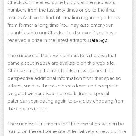
Check out the effects site to look at the successful
numbers from the last sixty times or go to the final
results Archive to find information regarding attracts
from former a long time. You may also enter your
quantities into our Checker to discover if you have
received a prize in the latest attracts.
Data Sgp
The successful Mark Six numbers for all draws that
came about in 2025 are available on this web site.
Choose among the list of pink arrows beneath to
perspective additional information from that specific
attract, such as the prize breakdown and complete
range of winners. See the results from a special
calendar year, dating again to 1993, by choosing from
the choices under.
The successful numbers for The newest draws can be
found on the outcome site. Alternatively, check out the